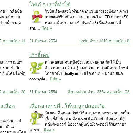
ไฟเก๋ ๆ เราก็ทำได้
าย ๆ ก็คือซื้อ
ริบบิ้นเรืองแสงนี้ ทำมาจากแผ่นยางรองนั่งเก่าเจาะรู
ึ่งคุณมีความ
แบตเตอร์รี่มือถือเก่า และ หลอดไฟ LED จำนวน 50
ชคร้ายน้ำยาลด
หลอด เมื่อประกอบเข้ากันแล้ว ริบนิ้นเรืองแสงนี้
สาม...
มีต่อ »
35
ความเห็น: 11
31 มีนาคม 2554
น่ารัก
อ่าน: 1816
ความเห็น: 8
เก้าอี้เทป
เป็นการรวมเอา
หากคุณเป็นคนหนึ่งซึ่งสะสมเทปคาสเซ็สไว้เป็น
 รวมเข้ากับ
จำนวนมาก แล้วไม่รู้ว่าจะนำมาทำให้เกิดประโยชน์
าเป็นโคมไฟที่ดู
ได้อย่างไร Healty.in.th มีไอเดียเก๋ ๆ มานำเสนอ
ooomyde...
มีต่อ »
52
ความเห็น: 20
31 มีนาคม 2554
สิ่งแวดล้อม
อ่าน: 2324
ความเห็น: 73
งเลือก
เลือกอาหารดี...ให้นมลูกปลอดภัย
ในขณะที่คุณแม่กำลังให้นมบุตร อาหารจะกลายเป็น
เรื่องที่สำคัญมากที่สุดเฉกเช่นเดียวกับช่วงเวลาที่ผู้
าจจะนำมาใช้
หญิงตั้งครรภ์เนื่องจากผู้หญิงยังคงต้องได้รับสารอา
ปกติ แต่
หารท...
มีต่อ »
ับการควบคุมโดย