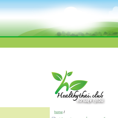
home
/