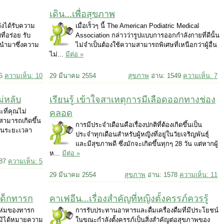
เดิน...เพื่อสุขภาพ
ำลังได้รับความ
เมื่อเร็วๆ นี้ The American Podiatric Medical
ี่อร่อย รับ
Association กล่าวว่ารูปแบบการออกกำลังกายที่ดีนั้น
จนำมาซึ่งความ
ไม่จำเป็นต้องใช้ความสามารถพิเศษที่เหนือกว่าผู้อื่น
ไม่...
มีต่อ »
05
ความเห็น: 10
29 มีนาคม 2554
สุขภาพ
อ่าน: 1549
ความเห็น: 7
่หลับ
เรียนรู้ เข้าใจสาเหตุการมีเลือดออกทางช่อง
ที่คุณไม่
คลอด
สามารถเกิดขึ้น
การมีประจำเดือนคือเรื่องปกติที่ต้องเกิดขึ้นเป็น
เป็นระยะเวลา
ประจำทุกเดือนสำหรับผู้หญิงที่อยู่ในวัยเจริญพันธุ์
และมีสุขภาพดี ซึ่งมักจะเกิดขึ้นทุกๆ 28 วัน แต่หากผู้
ห...
มีต่อ »
687
ความเห็น: 5
29 มีนาคม 2554
สุขภาพ
อ่าน: 1578
ความเห็น: 11
าเด็กทารก
คาเฟอีน...เรื่องสำคัญที่หญิงตั้งครรภ์ควรรู้
่งห่มของทารก
การรับประทานอาหารและดื่มเครื่องดื่มที่มีประโยชน์
แต่มิได้หมายความ
ในขณะกำลังตั้งครรภ์เป็นสิ่งสำคัญต่อสุขภาพของ