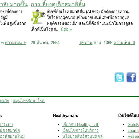
าลัยมากขึ้น
การเลี้ยงดูเด็กสมาธิสั้น
ษาที่ต้องการ
เด็กที่เป็นโรคสมาธิสั้น (ADHD) มักต้องการความ
รัฐมี
ใส่ใจจากผู้คนรอบข้างมากเป็นพิเศษเพื่อช่วยดูแล
เพิ่มสูงขึ้นจาก
พฤติกรรมของเด็ก และนี่ก็คือคำแนะนำในการดูแล
เด็กที่เป็นโรคส...
มีต่อ »
005
ความเห็น: 6
28 มีนาคม 2554
สุขภาพ
อ่าน: 1365
ความเห็น: 9
รคภัย
|
สมุนไพรรักษาโรค
:
Healthy.in.th:
เว็บไซต์ในเ
ข้าระบบ
เกี่ยวกับ Healthy.in.th
GotoK
มัครสมาชิก
เงื่อนไขการให้บริการ
Learne
อรหัสผ่านใหม่
นโยบายสิทธิส่วนบุคคล
Resear