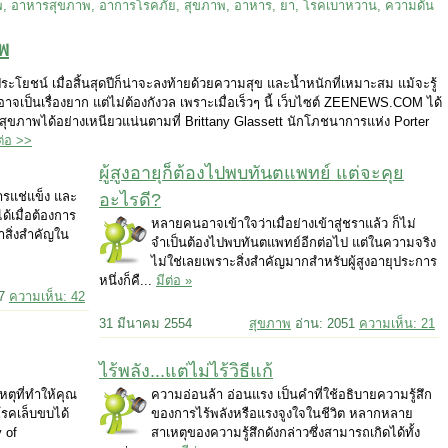
าพ
ระโยชน์ เมื่อสิ้นสุดปีก็น่าจะลงท้ายด้วยความสุข และน้ำหนักที่เหมาะสม แม้จะรู้
เป็นเรื่องยาก แต่ไม่ต้องกังวล เพราะเมื่อเร็วๆ นี้ เว็บไซต์
ZEENEWS
.
COM
ได้
รสุขภาพได้อย่างเหนียวแน่นตามที่ Brittany Glassett นักโภชนาการแห่ง Porter
่อ >>
ผู้สูงอายุก็ต้องไปพบทันตแพทย์ แต่จะคุย
ารแช่แข็ง และ
อะไรดี?
เมื่อต้องการ
หลายคนอาจเข้าใจว่าเมื่อย่างเข้าสู่ชราแล้ว ก็ไม่
สิ่งสำคัญใน
จำเป็นต้องไปพบทันตแพทย์อีกต่อไป แต่ในความจริง
ไม่ใช่เลยเพราะสิ่งสำคัญมากสำหรับผู้สูงอายุประการ
หนึ่งก็คื...
มีต่อ »
57
ความเห็น: 42
31 มีนาคม 2554
สุขภาพ
อ่าน: 2051
ความเห็น: 21
ไร้พลัง...แต่ไม่ไร้วิธีแก้
หตุที่ทำให้คุณ
ความอ่อนล้า อ่อนแรง เป็นคำที่ใช้อธิบายความรู้สึก
รคเล็บขบได้
ของการไร้พลังหรือแรงจูงใจในชีวิต หลากหลาย
 of
สาเหตุของความรู้สึกดังกล่าวซึ่งสามารถเกิดได้ทั้ง