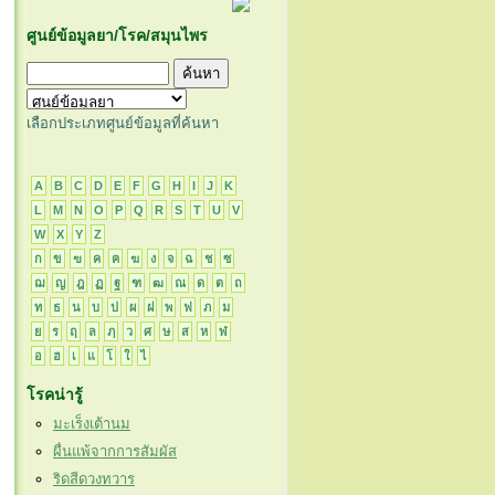
ศูนย์ข้อมูลยา/โรค/สมุนไพร
เลือกประเภทศูนย์ข้อมูลที่ค้นหา
A
B
C
D
E
F
G
H
I
J
K
L
M
N
O
P
Q
R
S
T
U
V
W
X
Y
Z
ก
ข
ฃ
ค
ฅ
ฆ
ง
จ
ฉ
ช
ซ
ฌ
ญ
ฎ
ฏ
ฐ
ฑ
ฒ
ณ
ด
ต
ถ
ท
ธ
น
บ
ป
ผ
ฝ
พ
ฟ
ภ
ม
ย
ร
ฤ
ล
ฦ
ว
ศ
ษ
ส
ห
ฬ
อ
ฮ
เ
แ
โ
ใ
ไ
โรคน่ารู้
มะเร็งเต้านม
ผื่นแพ้จากการสัมผัส
ริดสีดวงทวาร