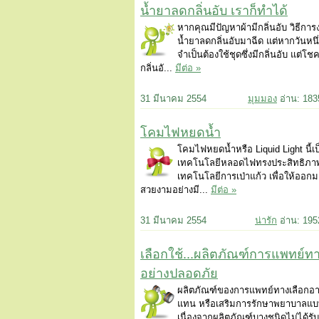
น้ำยาลดกลิ่นอับ เราก็ทำได้
หากคุณมีปัญหาผ้ามีกลิ่นอับ วิธีการง่
น้ำยาลดกลิ่นอับมาฉีด แต่หากวันหน
จำเป็นต้องใช้ชุดซึ่งมีกลิ่นอับ แต่โ
กลิ่นอั...
มีต่อ »
31 มีนาคม 2554
มุมมอง
อ่าน: 18
โคมไฟหยดน้ำ
โคมไฟหยดน้ำหรือ Liquid Light นี้
เทคโนโลยีหลอดไฟทรงประสิทธิภาพ
เทคโนโลยีการเป่าแก้ว เพื่อให้ออกม
สวยงามอย่างมี...
มีต่อ »
31 มีนาคม 2554
น่ารัก
อ่าน: 19
เลือกใช้...ผลิตภัณฑ์การแพทย์ทา
อย่างปลอดภัย
ผลิตภัณฑ์ของการแพทย์ทางเลือกอ
แทน หรือเสริมการรักษาพยาบาลแบบ
เนื่องจากผลิตภัณฑ์บางชนิดไม่ได้ร