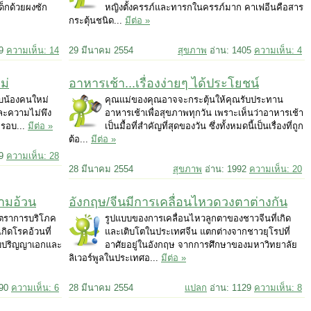
เด็กด้วยผงซัก
หญิงตั้งครรภ์และทารกในครรภ์มาก คาเฟอีนคือสาร
กระตุ้นชนิด...
มีต่อ »
69
ความเห็น: 14
29 มีนาคม 2554
สุขภาพ
อ่าน: 1405
ความเห็น: 4
ม่
อาหารเช้า...เรื่องง่ายๆ ได้ประโยชน์
กับน้องคนใหม่
คุณแม่ของคุณอาจจะกระตุ้นให้คุณรับประทาน
และความไม่พึง
อาหารเช้าเพื่อสุขภาพทุกวัน เพราะเห็นว่าอาหารเช้า
ครอบ...
มีต่อ »
เป็นมื้อที่สำคัญที่สุดของวัน ซึ่งทั้งหมดนี้เป็นเรื่องที่ถูก
ต้อ...
มีต่อ »
79
ความเห็น: 28
28 มีนาคม 2554
สุขภาพ
อ่าน: 1992
ความเห็น: 20
ามอ้วน
อังกฤษ/จีนมีการเคลื่อนไหวดวงตาต่างกัน
ัตราการบริโภค
รูปแบบของการเคลื่อนไหวลูกตาของชาวจีนที่เกิด
เกิดโรคอ้วนที่
และเติบโตในประเทศจีน แตกต่างจากชาวยุโรปที่
ดับปริญญาเอกและ
อาศัยอยู่ในอังกฤษ จากการศึกษาของมหาวิทยาลัย
ลิเวอร์พูลในประเทศอ...
มีต่อ »
290
ความเห็น: 6
28 มีนาคม 2554
แปลก
อ่าน: 1129
ความเห็น: 8