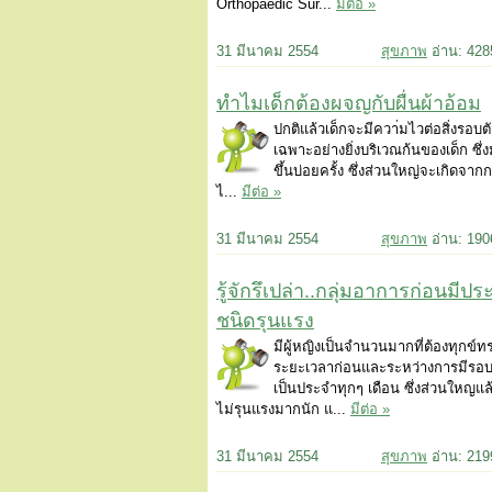
Orthopaedic Sur...
มีต่อ »
31 มีนาคม 2554
สุขภาพ
อ่าน: 42
ทำไมเด็กต้องผจญกับผื่นผ้าอ้อม
ปกติแล้วเด็กจะมีควา่มไวต่อสิ่งรอบ
เฉพาะอย่างยิ่งบริเวณก้นของเด็ก ซึ่งม
ขึ้นบ่อยครั้ง ซึ่งส่วนใหญ่จะเกิดจาก
ไ...
มีต่อ »
31 มีนาคม 2554
สุขภาพ
อ่าน: 19
รู้จักรึเปล่า..กลุ่มอาการก่อนมีป
ชนิดรุนแรง
มีผู้หญิงเป็นจำนวนมากที่ต้องทุกข์
ระยะเวลาก่อนและระหว่างการมีรอ
เป็นประจำทุกๆ เดือน ซึ่งส่วนใหญแ
ไม่รุนแรงมากนัก แ...
มีต่อ »
31 มีนาคม 2554
สุขภาพ
อ่าน: 21