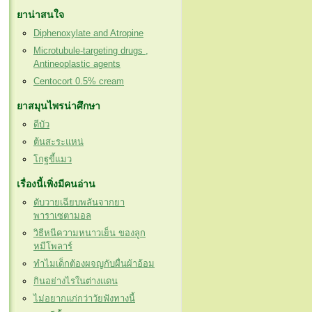
ยาน่าสนใจ
Diphenoxylate and Atropine
Microtubule-targeting drugs ,
Antineoplastic agents
Centocort 0.5% cream
ยาสมุนไพรน่าศึกษา
ดีบัว
ต้นสะระแหน่
โกฐขี้แมว
เรื่องนี้เพิ่งมีคนอ่าน
ตับวายเฉียบพลันจากยา
พาราเซตามอล
วิธีหนีความหนาวเย็น ของลูก
หมีโพลาร์
ทำไมเด็กต้องผจญกับผื่นผ้าอ้อม
กินอย่างไรในต่างแดน
ไม่อยากแก่กว่าวัยฟังทางนี้