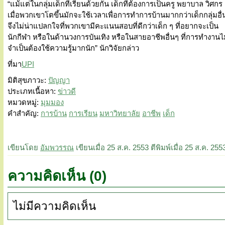
“แม้แต่ในกลุ่มเด็กที่เรียนด้วยกัน เด็กที่ต้องการเป็นครู พยาบาล วิศกร
เมื่อพวกเขาโตขึ้นมักจะใช้เวลาเพื่อการทำการบ้านมากกว่าเด็กกลุ่มอื่
จึงไม่น่าแปลกใจที่พวกเขามีคะแนนสอบที่ดีกว่าเด็ก ๆ ที่อยากจะเป็น
นักกีฬา หรือในด้านวงการบันเทิง หรือในสายอาชีพอื่นๆ ที่การทำงานไ
จำเป็นต้องใช้ความรู้มากนัก” นักวิจัยกล่าว
ที่มา
UPI
มิติสุขภาวะ
:
ปัญญา
ประเภทเนื้อหา
:
ข่าวดี
หมวดหมู่
:
มุมมอง
คำสำคัญ
:
การบ้าน
การเรียน
มหาวิทยาลัย
อาชีพ
เด็ก
เขียนโดย
อัมพวรรณ
เขียนเมื่อ
25 ส.ค. 2553
ตีพิมพ์เมื่อ
25 ส.ค. 255
ความคิดเห็น (0)
ไม่มีความคิดเห็น