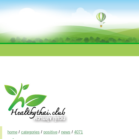
home
/
categories
/
positive
/
news
/
4071