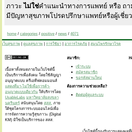
ภาวะ
ไม่ใช่
คำแนะนำทางการแพทย์ หรือ ถา
มีปัญหาสุขภาพโปรดปรึกษาแพทย์หรือผู้เชี่
home
/
categories
/
positive
/
news
/
4071
เว็บสุขภาพ
|
ดูแลสุขภาพ
|
การใช้ยา
|
อาการโรคภัย
|
สมุนไพรรักษาโรค
สมาชิก:
H
เข้าระบบ
เนื้อหาทั้งหมดภายในเว็บไซต์นี้
สมัครสมาชิก
เป็นบริการเพื่อสังคม โดยใช้สัญญา
ขอรหัสผ่านใหม่
อนุญาตแบบ ครีเอทีฟคอมมอนส์
แสดงที่มา-ไม่ใช้เพื่อการค้า-
ต้องการความช่วยเหลือ?
อนุญาตแบบเดียวกัน
ให้บริการโดย
ติดต่อผู้ดูแลระบบ
UsableLabs
มหาวิทยาลัยสงขลา
นครินทร์
สนับสนุนโดย
สสส.
ภาย
ใต้ชุดโครงการระบบออนไลน์เพื่อ
การจัดการความรู้สุขภาวะ (Digital
KM) มิใช่เป็นบริการของ สสส.
เว็บไซต์นี้รองรับการแสดงผลที